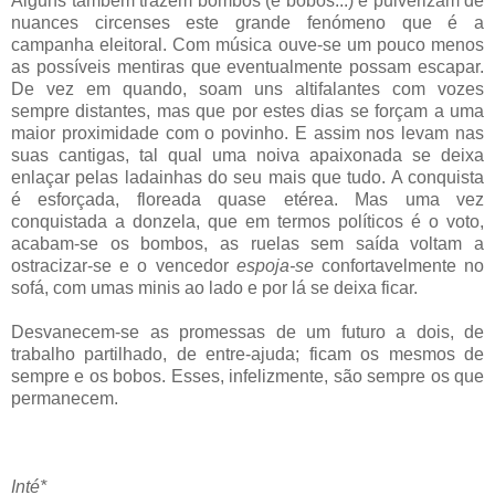
Alguns também trazem bombos (e bobos...) e pulverizam de
nuances circenses este grande fenómeno que é a
campanha eleitoral. Com música ouve-se um pouco menos
as possíveis mentiras que eventualmente possam escapar.
De vez em quando, soam uns altifalantes com vozes
sempre distantes, mas que por estes dias se forçam a uma
maior proximidade com o povinho. E assim nos levam nas
suas cantigas, tal qual uma noiva apaixonada se deixa
enlaçar pelas ladainhas do seu mais que tudo. A conquista
é esforçada, floreada quase etérea. Mas uma vez
conquistada a donzela, que em termos políticos é o voto,
acabam-se os bombos, as ruelas sem saída voltam a
ostracizar-se e o vencedor
espoja-se
confortavelmente no
sofá, com umas minis ao lado e por lá se deixa ficar.
Desvanecem-se as promessas de um futuro a dois, de
trabalho partilhado, de entre-ajuda; ficam os mesmos de
sempre e os bobos. Esses, infelizmente, são sempre os que
permanecem.
Inté*