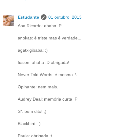
Estudante
01 outubro, 2013
Ana Ricardo: ahaha :P
anokas: é triste mas é verdade...
agatxigibaba: ;)
fusion: ahaha :D obrigada!
Never Told Words: é mesmo :\
Opinante: nem mais.
Audrey Deal: memória curta :P
S*: bem dito! ;)
Blackbird: :)
Paula: obrigada :)