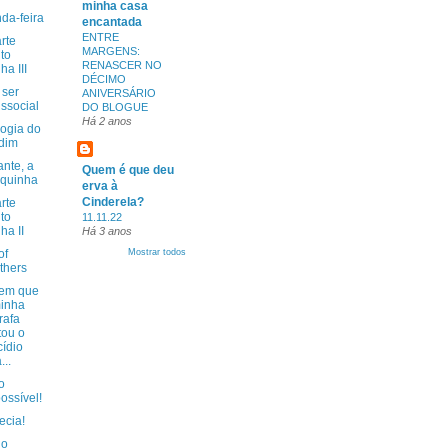
minha casa
da-feira
encantada
ENTRE
rte
MARGENS:
to
RENASCER NO
ha III
DÉCIMO
ser
ANIVERSÁRIO
issocial
DO BLOGUE
Há 2 anos
logia do
dim
nte, a
Quem é que deu
quinha
erva à
Cinderela?
rte
to
11.11.22
ha II
Há 3 anos
of
Mostrar todos
thers
 em que
inha
rafa
tou o
cídio
...
o
ossível!
ecia!
 o