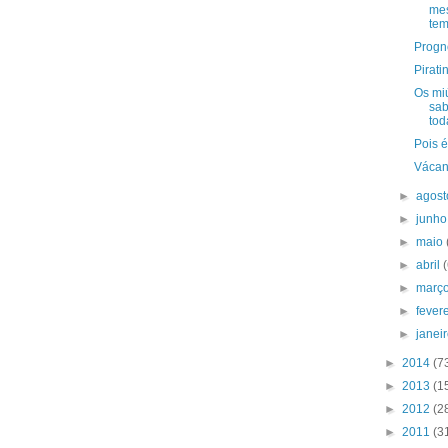
me
tem
Progn
Pirati
Os mi
sa
tod
Pois é.
Vácan
►
agos
►
junh
►
maio
►
abril
►
març
►
fever
►
janei
►
2014
(7
►
2013
(1
►
2012
(2
►
2011
(3