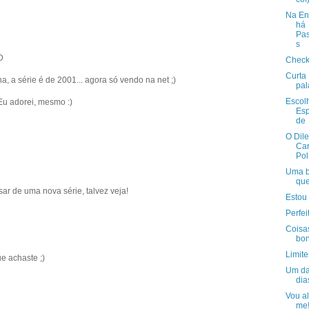
Na En
há
Pas
s
D
Checkl
Curta
, a série é de 2001... agora só vendo na net ;)
pa
Escol
 Eu adorei, mesmo :)
Esp
de
O Dil
Car
Pol
Uma 
que
isar de uma nova série, talvez veja!
Estou
Perfei
Coisa
bon
Limite
ue achaste ;)
Um da
dia
Vou al
me