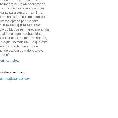
omear as coisas com base em
ransitórios; foi um amadorismo da
, admito. A minha intenção não
udante para sempre – a minha
-me antes que eu conseguisse a
tivesse optado por “Solteira
h, isso sim!, quase seis anos
ítulo do blogue permaneceria ainda
tual (e com uma probabilidade
assumir um carácter permanente).
 blogue, só mais um. Só que este
uma Estudante que agora é
ue, de vez em quando, escreve
. Inté*
erfil completo
sinha, é só dizer...
marelo@hotmail.com