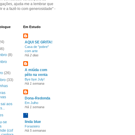
igações, ajuda-me a lembrar que
vir e a fazê-lo com generosidade" -
 blogue
Em Estudo
24)
AQUI SE GRITA!
Casa de "pobre"
46)
com arte
mbro
(8)
Há 2 dias
mbro
A miúda com
bro
(26)
pêlo na venta
Bye bye July!
mbro
(33)
Há 1 semana
inhas
iras
uvas
Dona-Redonda
Em Julho
sai aos
Há 1 semana
s...
es
linda blue
u-se
a
Forasteiro
nde (cof
Há 5 semanas
) cantora