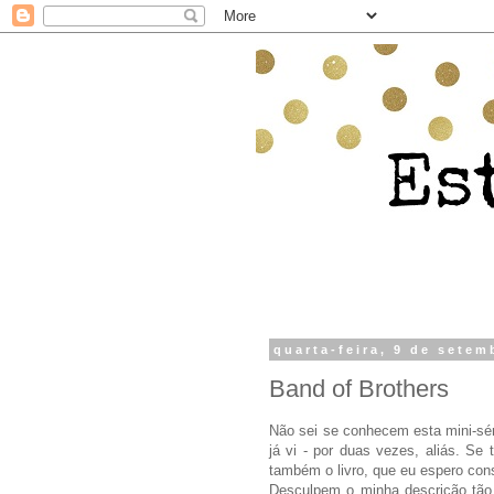
quarta-feira, 9 de setem
Band of Brothers
Não sei se conhecem esta mini-sé
já vi - por duas vezes, aliás. Se
também o livro, que eu espero conse
Desculpem o minha descrição tão 