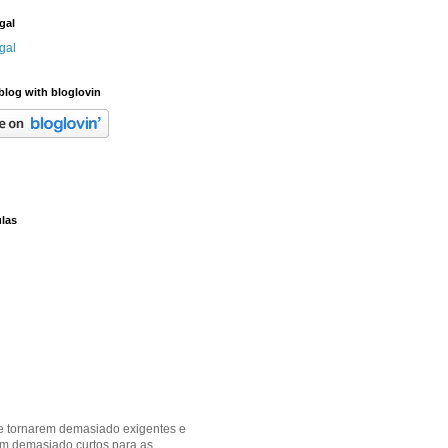
gal
gal
blog with bloglovin
las
e tornarem demasiado exigentes e
em demasiado curtos para as