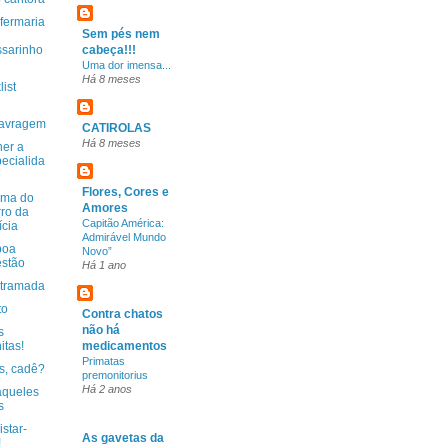
fermaria
Sem pés nem
sarinho
cabeça!!!
Uma dor imensa...
Há 8 meses
ist
lavragem
CATIROLAS
Há 8 meses
her a
ecialida
Flores, Cores e
ema do
Amores
ro da
Capitão América:
ícia
Admirável Mundo
boa
Novo”
stão
Há 1 ano
 tramada
to
Contra chatos
não há
s
itas!
medicamentos
Primatas
s, cadê?
premonitorius
Há 2 anos
queles
s
istar-
As gavetas da
!