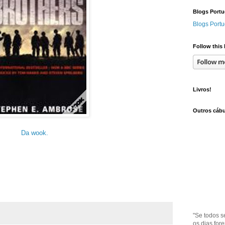
Blogs Portu
Blogs Portu
Follow this 
Livros!
Outros cábu
Da wook.
"Se todos s
os dias for