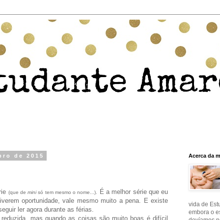
bro de 2015
Acerca da 
rie
É a melhor série que eu
(que de
mini
só tem mesmo o nome...).
 tiverem oportunidade, vale mesmo muito a pena. E existe
vida de Est
guir ler agora durante as férias.
embora o e
reduzida, mas quando as coisas são muito boas é difícil