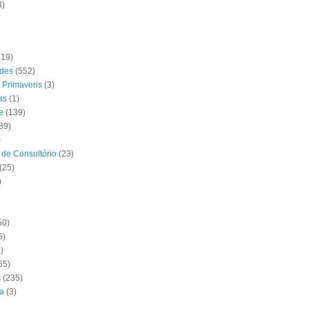
3)
(19)
ades
(552)
 Primaveris
(3)
as
(1)
e
(139)
89)
)
s de Consultório
(23)
(25)
)
50)
5)
)
55)
s
(235)
a
(3)