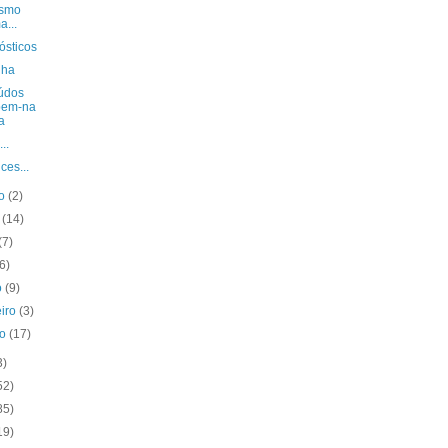
smo
a...
ósticos
nha
údos
bem-na
a
..
ces...
to
(2)
o
(14)
(7)
(6)
o
(9)
eiro
(3)
ro
(17)
3)
52)
85)
19)