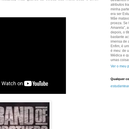
devíamos n
atributos t
minha parte
era ser Est
Mãe matava
proeza. Se 
Amarela”, a
depois, o t
bastante ac
imensa de 
Enfim, é um
é meu: de 
Médica e q
umas coisas
Ver o meu p
Qualquer coi
estudantea