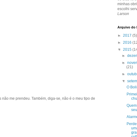
minhas obr
escolhi ser
Larson
Arquivo do
►
2017
(5)
►
2016
(1
▼
2015
(1
►
deze
►
nove
(21)
►
outu
▼
sete
O Bol
Prime
s não me prendeu. Também, diga-se, não é o meu tipo de
ch
Quem 
seu
Alarm
Perde
um
gra
cof