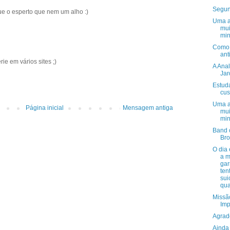
Segun
ue o esperto que nem um alho :)
Uma a
mui
min
Como 
ant
ie em vários sites ;)
A Ana
Jar
Estuda
cus
Uma a
Página inicial
Mensagem antiga
mui
min
Band 
Bro
O dia
a m
gar
ten
sui
qua
Missã
Imp
Agrad
Ainda